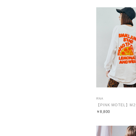
RNA
￥8,800