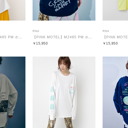
RNA
RNA
【PINK MOTEL】M2485 PM ホールT
【PINK MOTEL】M2485 PM ホールT
￥15,950
￥15,950