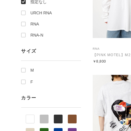
指定なし
URCH RNA
RNA
RNA-N
RNA
サイズ
￥8,800
M
F
カラー