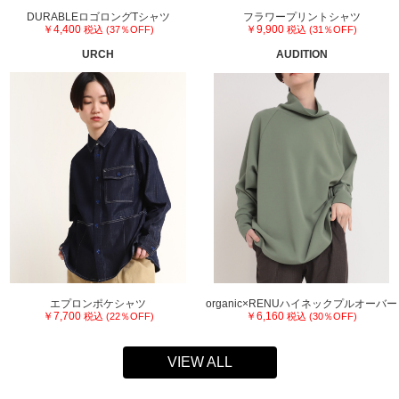
DURABLEロゴロングTシャツ
フラワープリントシャツ
￥4,400
￥9,900
税込 (37％OFF)
税込 (31％OFF)
URCH
AUDITION
エプロンポケシャツ
organic×RENUハイネックプルオーバー
￥7,700
￥6,160
税込 (22％OFF)
税込 (30％OFF)
VIEW ALL