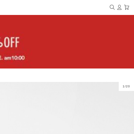
1
/
20