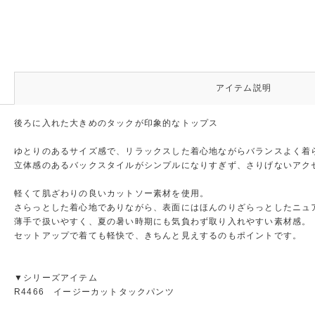
アイテム説明
後ろに入れた大きめのタックが印象的なトップス
ゆとりのあるサイズ感で、リラックスした着心地ながらバランスよく着
立体感のあるバックスタイルがシンプルになりすぎず、さりげないアク
軽くて肌ざわりの良いカットソー素材を使用。
さらっとした着心地でありながら、表面にはほんのりざらっとしたニュ
薄手で扱いやすく、夏の暑い時期にも気負わず取り入れやすい素材感。
セットアップで着ても軽快で、きちんと見えするのもポイントです。
▼シリーズアイテム
R4466 イージーカットタックパンツ