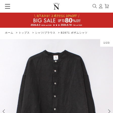
ホーム
>
トップス
>
シャツ/ブラウス
>
B2871 ボザムシャツ
1
/
23