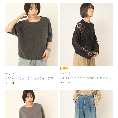
RNA-N
RNA-N
K2751 テープヤーン透かし柄カーディガン
M2694 パウダーケミカルワイドデザインT
￥19,800
￥8,800