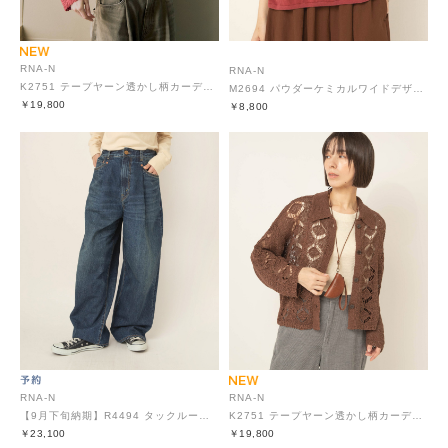
RNA-N
RNA-N
K2751 テープヤーン透かし柄カーディガン
M2694 パウダーケミカルワイドデザインT
￥19,800
￥8,800
RNA-N
RNA-N
【9月下旬納期】R4494 タックルーズデニム
K2751 テープヤーン透かし柄カーディガン
￥23,100
￥19,800