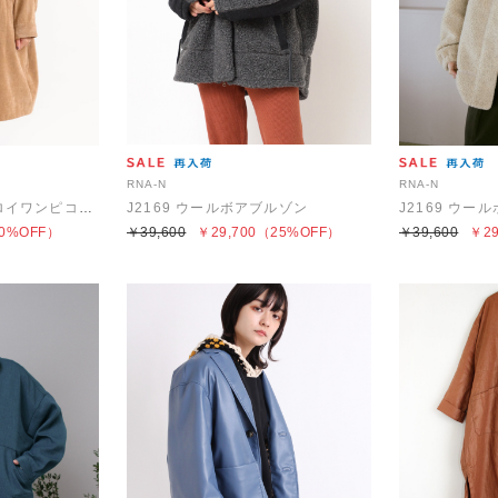
RNA-N
RNA-N
C0723 T/Nコーデュロイワンピコート
J2169 ウールボアブルゾン
J2169 ウー
0%OFF）
￥39,600
￥29,700
（25%OFF）
￥39,600
￥29