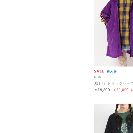
RNA
￥19,800
￥11,000
（