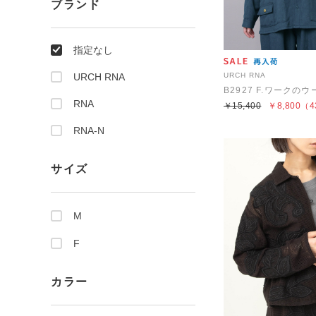
ブランド
指定なし
URCH RNA
URCH RNA
RNA
￥15,400
￥8,800
（4
RNA-N
サイズ
M
F
カラー