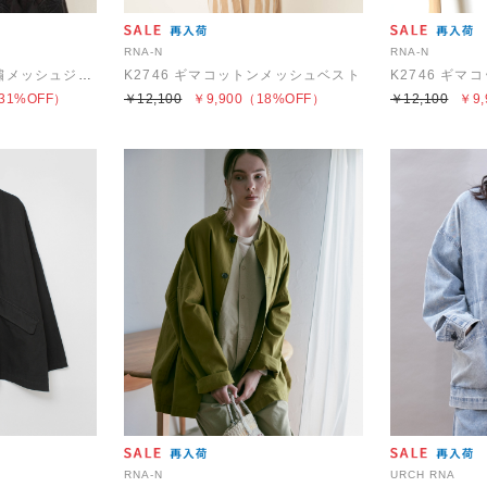
RNA-N
RNA-N
J2174 ボタニカル刺繍メッシュジャケット
K2746 ギマコットンメッシュベスト
K2746 ギ
31%OFF）
￥12,100
￥9,900
（18%OFF）
￥12,100
￥9,
RNA-N
URCH RNA