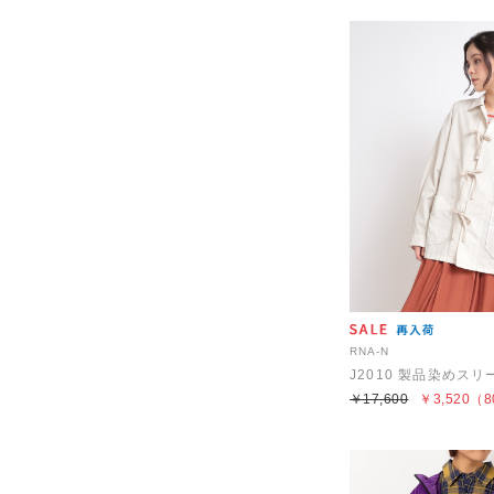
RNA-N
￥17,600
￥3,520
（8