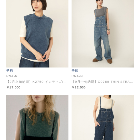
RNA-N
RNA-N
【9月上旬納期】K2750 インディゴ/スミUSED風ベスト
【9月中旬納期】O0760 THIN STRAP OVERALLS
￥17,600
￥22,000