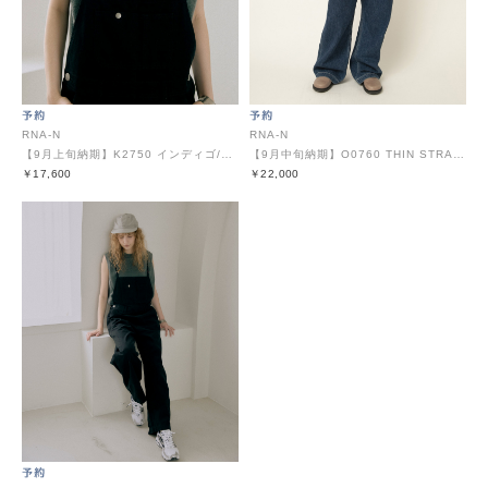
RNA-N
RNA-N
【9月上旬納期】K2750 インディゴ/スミUSED風ベスト
【9月中旬納期】O0760 THIN STRAP OVERALLS
￥17,600
￥22,000