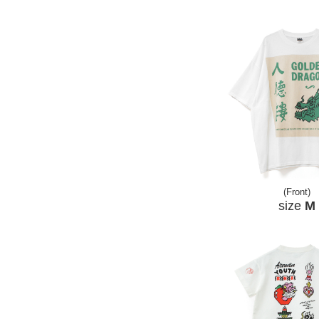
(Front)
size
M