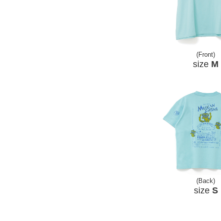
(Front)
size
M
(Back)
size
S