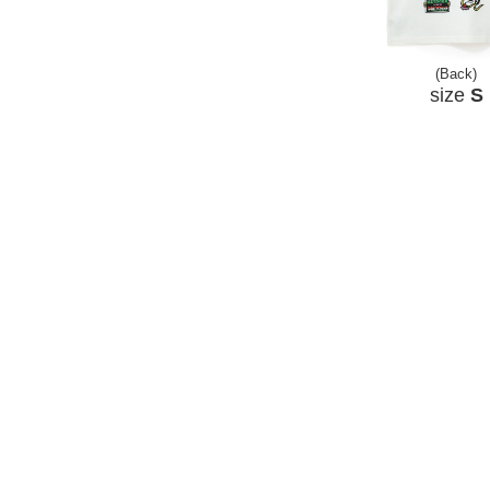
(Back)
size
S