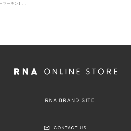
【Dr.Martens/ドクターマーチン】E5189 Lowell 4 Eye Shoe
RNA BRAND SITE
CONTACT US