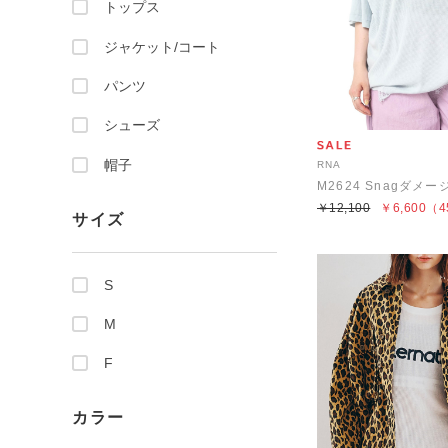
トップス
ジャケット/コート
パンツ
シューズ
帽子
RNA
M2624 Snagダメー
￥12,100
￥6,600
（4
サイズ
S
M
F
カラー