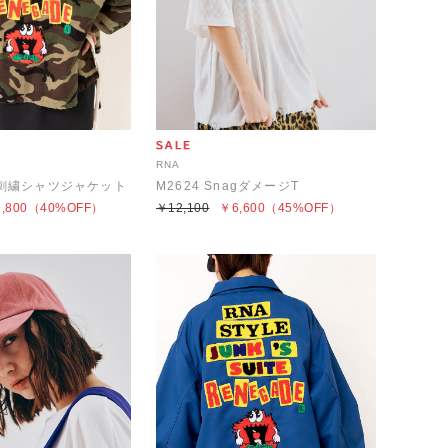
RNA
イル刺繍シャツジャケット
M2624 SnagダメージT
,800
（40%OFF）
￥12,100
￥6,600
（45%OFF）