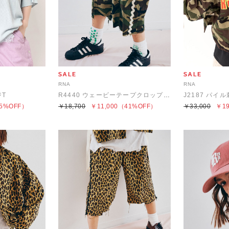
RNA
RNA
ジT
R4440 ウェービーテープクロップドパンツ
J2187 パ
5%OFF）
￥18,700
￥11,000
（41%OFF）
￥33,000
￥19