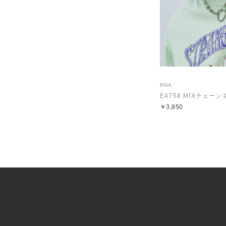
RNA
E4758 MIXチェー
￥3,850