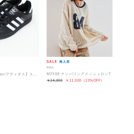
RNA
M2598 ナンバリングメッシュロンT
E5082 【adidas/アディダス】スーパースター2
￥14,300
￥11,000
（23%OFF）