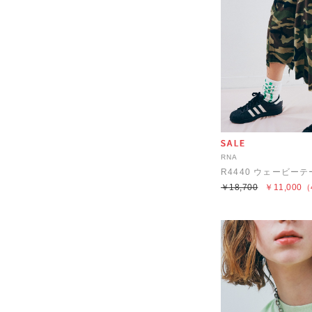
RNA
￥18,700
￥11,000
（