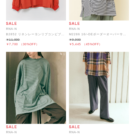
RNA-N
RNA-N
B2852 リネンレーヨンリブコンビブラウス
M2286 16/-OEボーダーオーバーサイズプルオーバー
￥11,000
￥9,900
￥7,700
（30%OFF）
￥5,445
（45%OFF）
RNA-N
RNA-N