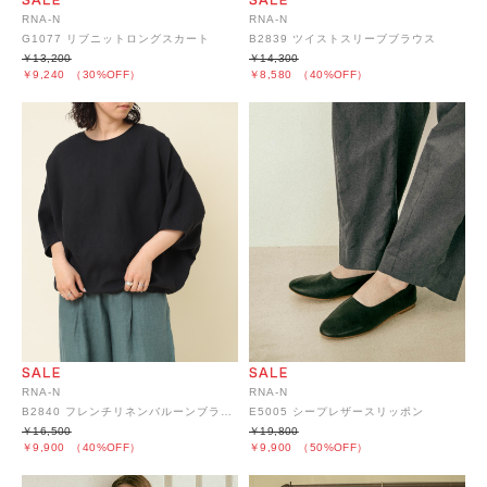
RNA-N
RNA-N
G1077 リブニットロングスカート
B2839 ツイストスリーブブラウス
￥13,200
￥14,300
￥9,240
（30%OFF）
￥8,580
（40%OFF）
RNA-N
RNA-N
B2840 フレンチリネンバルーンブラウス
E5005 シープレザースリッポン
￥16,500
￥19,800
￥9,900
（40%OFF）
￥9,900
（50%OFF）