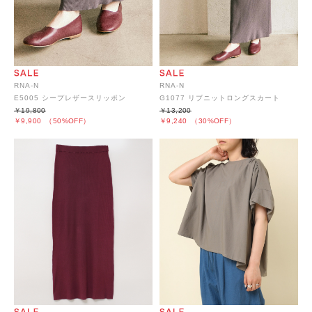
RNA-N
RNA-N
E5005 シープレザースリッポン
G1077 リブニットロングスカート
￥19,800
￥13,200
￥9,900
（50%OFF）
￥9,240
（30%OFF）