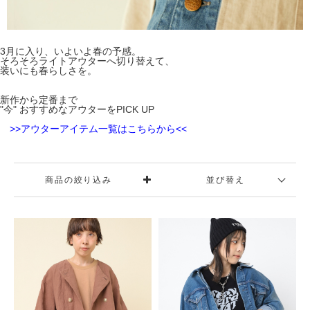
3月に入り、いよいよ春の予感。
そろそろライトアウターへ切り替えて、
装いにも春らしさを。
新作から定番まで
"今" おすすめなアウターをPICK UP
>>アウターアイテム一覧はこちらから<<
商品の絞り込み
並び替え