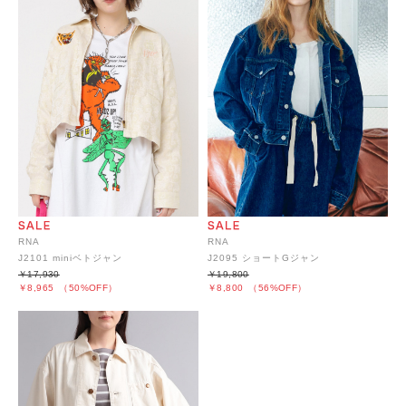
RNA
RNA
J2101 miniベトジャン
J2095 ショートGジャン
￥17,930
￥19,800
￥8,965
（50%OFF）
￥8,800
（56%OFF）