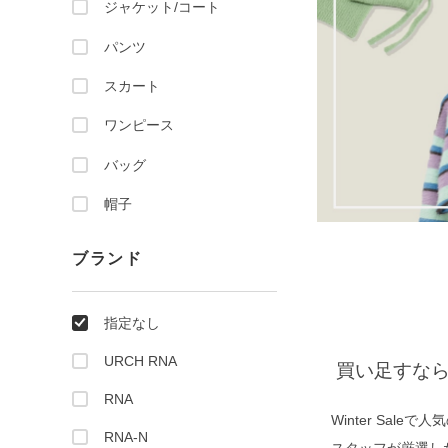
ジャケット/コート
パンツ
スカート
ワンピース
バッグ
帽子
ブランド
指定なし
URCH RNA
買い足すならコレ！
RNA
Winter Saleで
RNA-N