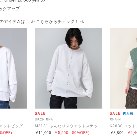
er 10,000 yen"の
ックアップ！
全てのアイテムは、
≫ こちらからチェック！ ≪
URCH RNA
RNA-N
M2132 ふんわりスウェットビッグプルオーバー
M2131 ふんわりスウェットスナップカーディガン
K2630 コッ
%OFF）
￥11,000
￥5,500
（50%OFF）
￥8,800
￥4,4