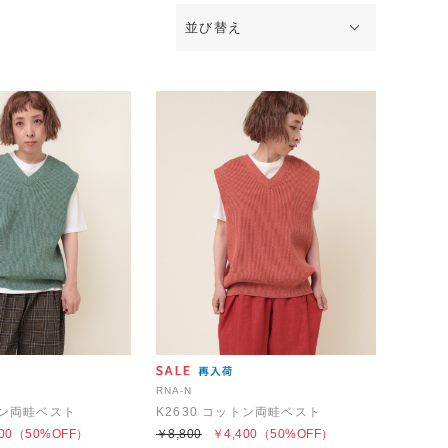
並び替え
RNA-N
トン両畦ベスト
K2630 コットン両畦ベスト
00
（50%OFF）
￥8,800
￥4,400
（50%OFF）