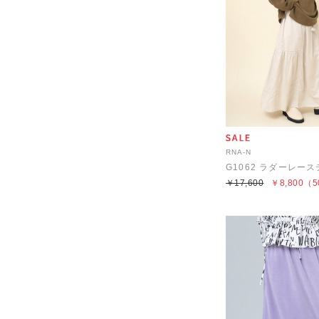
RNA-N
￥17,600
￥8,800
（5