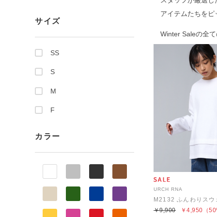
スタッフが厳選した"Und
アイテムたちをピ
サイズ
Winter Saleの
SS
S
M
F
カラー
URCH RNA
￥9,900
￥4,950
（50