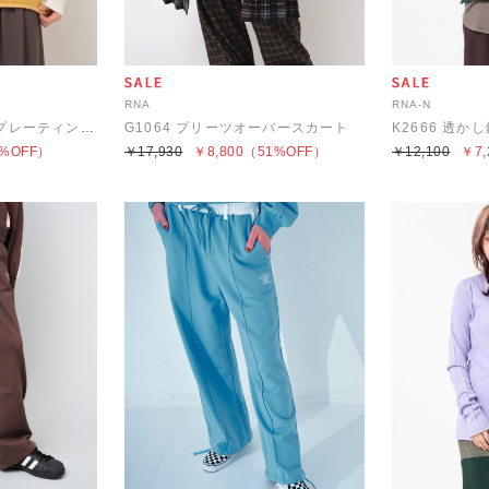
RNA
RNA-N
K2653 ループヤーンプレーティングベスト
G1064 プリーツオーバースカート
K2666 透か
%OFF）
￥17,930
￥8,800
（51%OFF）
￥12,100
￥7,