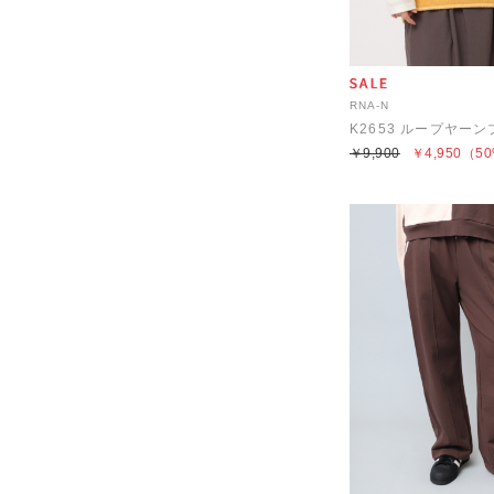
RNA-N
￥9,900
￥4,950
（50