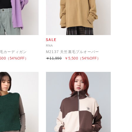
RNA
竺裏毛カーディガン
M2137 天竺裏毛プルオーバー
500
（54%OFF）
￥11,990
￥5,500
（54%OFF）