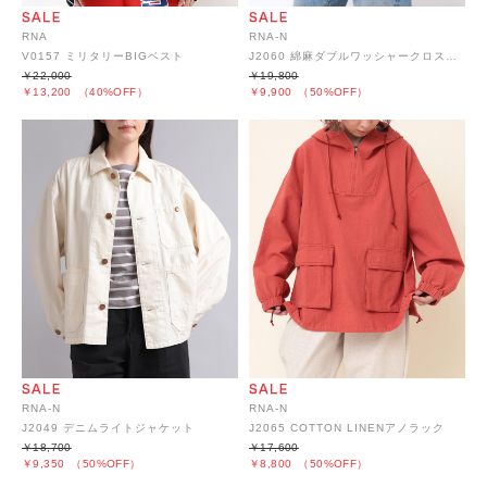
RNA
RNA-N
V0157 ミリタリーBIGベスト
J2060 綿麻ダブルワッシャークロスジャケット
￥22,000
￥19,800
￥13,200
（40%OFF）
￥9,900
（50%OFF）
RNA-N
RNA-N
J2049 デニムライトジャケット
J2065 COTTON LINENアノラック
￥18,700
￥17,600
￥9,350
（50%OFF）
￥8,800
（50%OFF）