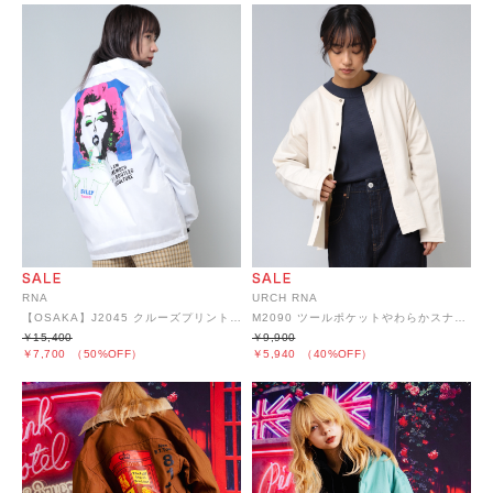
RNA
URCH RNA
【OSAKA】J2045 クルーズプリントコーチジャケット
M2090 ツールポケットやわらかスナップカーディガン
￥15,400
￥9,900
￥7,700
（50%OFF）
￥5,940
（40%OFF）