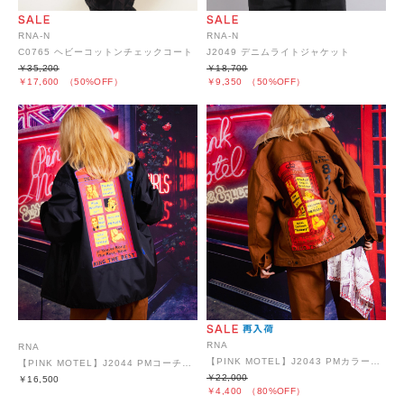
RNA-N
RNA-N
C0765 ヘビーコットンチェックコート
J2049 デニムライトジャケット
￥35,200
￥18,700
￥17,600
（50%OFF）
￥9,350
（50%OFF）
RNA
RNA
【PINK MOTEL】J2043 PMカラーコンビトラッカー
【PINK MOTEL】J2044 PMコーチジャケット
￥22,000
￥16,500
￥4,400
（80%OFF）