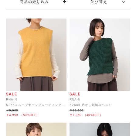
商品の絞り込み
並び替え
RNA-N
RNA-N
K2653 ループヤーンプレーティングベスト
K2666 透かし鎖編みベスト
￥9,900
￥12,100
￥4,950
（50%OFF）
￥7,260
（40%OFF）