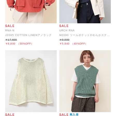
RNA-N
URCH RNA
J2065 COTTON LINENアノラック
M2090 ツールポケットやわらかスナップカーディガン
￥17,600
￥9,900
￥8,800
（50%OFF）
￥5,940
（40%OFF）