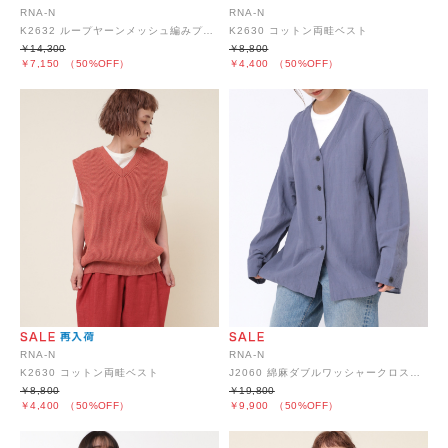
RNA-N
RNA-N
K2632 ループヤーンメッシュ編みプルオーバー
K2630 コットン両畦ベスト
￥14,300
￥8,800
￥7,150
（50%OFF）
￥4,400
（50%OFF）
RNA-N
RNA-N
K2630 コットン両畦ベスト
J2060 綿麻ダブルワッシャークロスジャケット
￥8,800
￥19,800
￥4,400
（50%OFF）
￥9,900
（50%OFF）