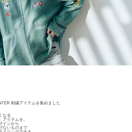
WINTER 刺繍アイテムを集めました
。
くなる
」アイテムを。
ザインから
げないものまで
タイリングできる