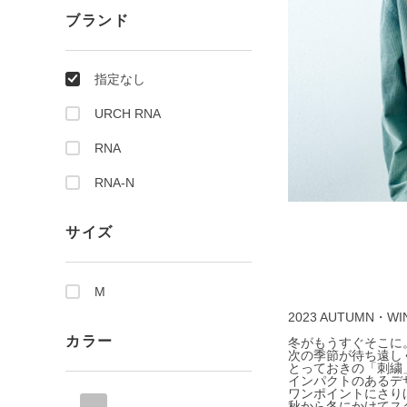
ブランド
指定なし
URCH RNA
RNA
RNA-N
サイズ
M
2023 AUTUMN・
カラー
冬がもうすぐそこに
次の季節が待ち遠し
とっておきの「刺繍
インパクトのあるデ
ワンポイントにさり
秋から冬にかけてス