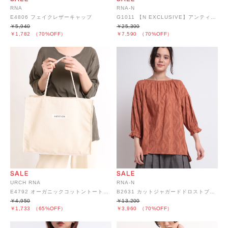
RNA
RNA-N
E4806 フェイクレザーキャップ
G1011 【N EXCLUSIVE】アンティークリネンギャザースカート
￥5,940
￥25,300
￥1,782
（70%OFF）
￥7,590
（70%OFF）
URCH RNA
RNA-N
E4792 オーガニックコットントートバッグ
B2631 カットジャガードドロストブラウス
￥4,950
￥13,200
￥1,733
（65%OFF）
￥3,960
（70%OFF）