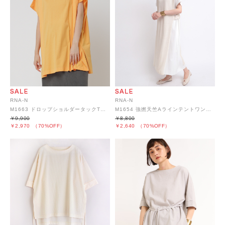
RNA-N
RNA-N
M1663 ドロップショルダータックTシャツ
M1654 強撚天竺Aラインテントワンピース
￥9,900
￥8,800
￥2,970
（70%OFF）
￥2,640
（70%OFF）