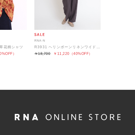
RNA-N
NEN草花柄シャツ
R3931 ヘリンボーンリネンワイドトラウザー
0%OFF）
￥18,700
￥11,220
（40%OFF）