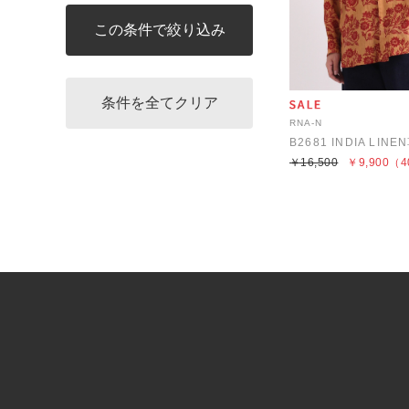
RNA-N
B2681 INDIA LI
￥16,500
￥9,900
（4