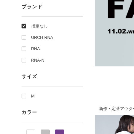
ブランド
指定なし
URCH RNA
RNA
RNA-N
サイズ
M
新作・定番アウターA
カラー