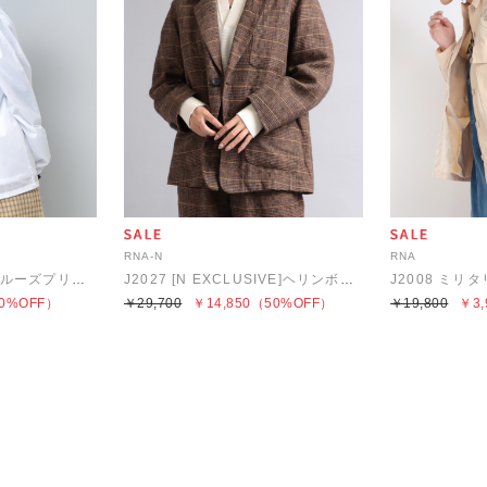
RNA-N
RNA
【OSAKA】J2045 クルーズプリントコーチジャケット
J2027 [N EXCLUSIVE]ヘリンボーンリネンテーラードジャケット
J2008 ミリ
0%OFF）
￥29,700
￥14,850
（50%OFF）
￥19,800
￥3,