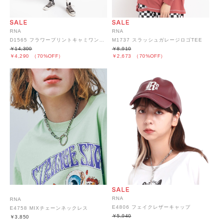
RNA
RNA
D1565 フラワープリントキャミワンピース
M1737 スラッシュガレージロゴTEE
￥14,300
￥8,910
￥4,290
（70%OFF）
￥2,673
（70%OFF）
RNA
RNA
E4806 フェイクレザーキャップ
E4758 MIXチェーンネックレス
￥5,940
￥3,850