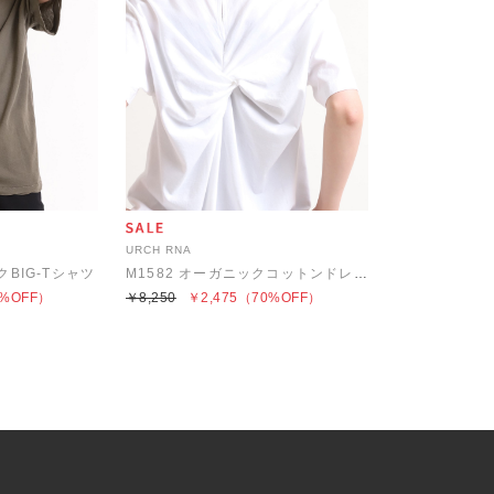
URCH RNA
クBIG-Tシャツ
M1582 オーガニックコットンドレープT
%OFF）
￥8,250
￥2,475
（70%OFF）