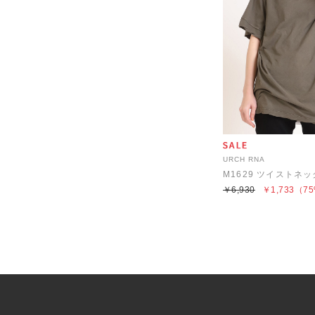
URCH RNA
M1629 ツイストネッ
￥6,930
￥1,733
（75