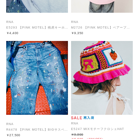
RNA
RNA
E5293 【PINK MOTEL】桃虎キーホルダー
M2726 【PINK MOTEL】ベアープリントT
￥4,400
￥9,350
RNA
RNA
E5247 MIXモチーフクロシェHAT
R4478 【PINK MOTEL】BIGサスペンダーパンツ
￥9,900
￥27,500