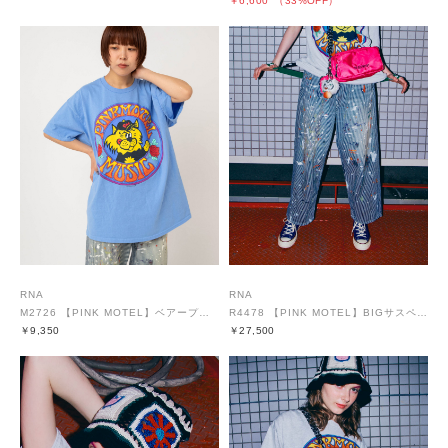
￥6,600
（33%OFF）
RNA
RNA
M2726 【PINK MOTEL】ベアープリントT
R4478 【PINK MOTEL】BIGサスペンダーパンツ
￥9,350
￥27,500