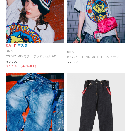
RNA
RNA
E5247 MIXモチーフクロシェHAT
M2726 【PINK MOTEL】ベアープリントT
￥9,900
￥9,350
￥6,600
（33%OFF）