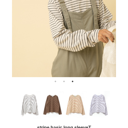
stripe basic long sleeveT