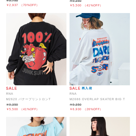
￥9,790
￥9,350
￥2,937
（70%OFF）
￥5,500
（41%OFF）
RNA
RNA
M2620 バナープリントロンT
M2686 OVERLAP SKATER BIG T
￥9,350
￥9,350
￥5,500
（41%OFF）
￥6,930
（26%OFF）