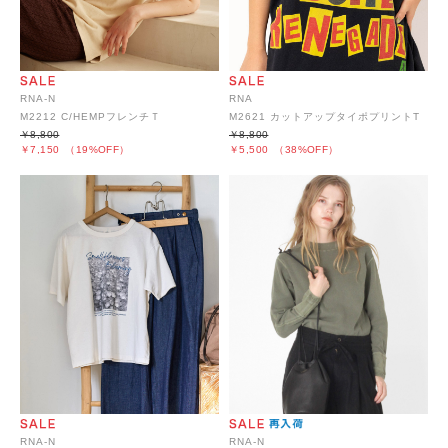
RNA-N
RNA
M2212 C/HEMPフレンチＴ
M2621 カットアップタイポプリントT
￥8,800
￥8,800
￥7,150
（19%OFF）
￥5,500
（38%OFF）
RNA-N
RNA-N