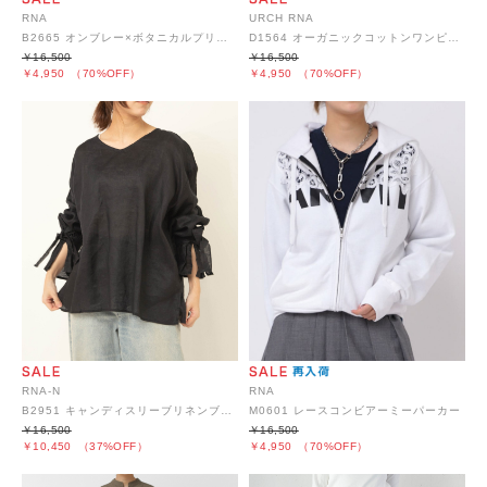
RNA
URCH RNA
B2665 オンブレー×ボタニカルプリントBIGシャツ
D1564 オーガニックコットンワンピース
￥16,500
￥16,500
￥4,950
（70%OFF）
￥4,950
（70%OFF）
RNA-N
RNA
B2951 キャンディスリーブリネンブラウス
M0601 レースコンビアーミーパーカー
￥16,500
￥16,500
￥10,450
（37%OFF）
￥4,950
（70%OFF）