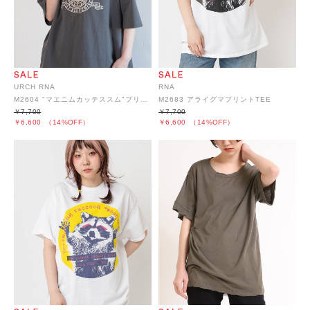
URCH RNA
RNA
M2604 "マエニムカッテススム"プリント半T
M2683 アライグマプリントTEE
￥7,700
￥7,700
￥6,600
（14%OFF）
￥6,600
（14%OFF）