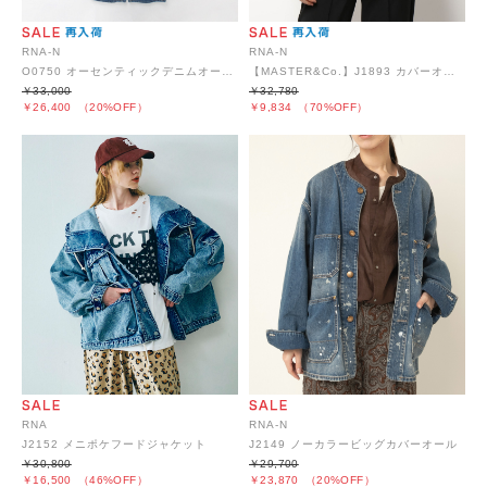
RNA-N
RNA-N
O0750 オーセンティックデニムオーバーオール
【MASTER&Co.】J1893 カバーオールジャケット
￥33,000
￥32,780
￥26,400
（20%OFF）
￥9,834
（70%OFF）
RNA-N
RNA
J2149 ノーカラービッグカバーオール
J2152 メニポケフードジャケット
￥29,700
￥30,800
￥23,870
（20%OFF）
￥16,500
（46%OFF）