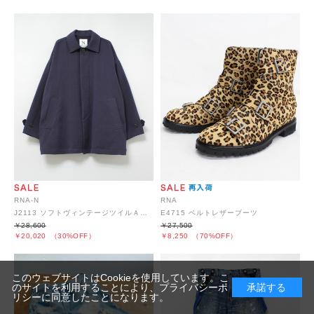
RNA-N
RNA
J2113 ソフトヴィンテージツイルＡラインジャケット
E4715 ベルトレザーブーツ
￥28,600
￥27,500
￥20,020
（30%OFF）
￥8,250
（70%OFF）
このウェブサイトはCookieを使用しています。こ
のサイトを利用することにより、
プライバシーポ
承諾する
リシー
に同意したことになります。