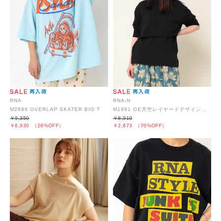
RNA
RNA-N
M2686 OVERLAP SKATER BIG T
M1991 OE天竺レイヤードデザインカットソー
￥9,350
￥8,910
￥6,930
（26%OFF）
￥2,673
（70%OFF）