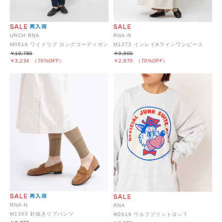
URCH RNA
RNA-N
M0619 ワイドリブ ロングコーディガン
M1373 インレイAラインワンピース
￥10,780
￥9,900
￥3,234
（70%OFF）
￥2,970
（70%OFF）
RNA-N
RNA
M1303 針抜きリブパンツ
M2619 ウルフプリントロンＴ