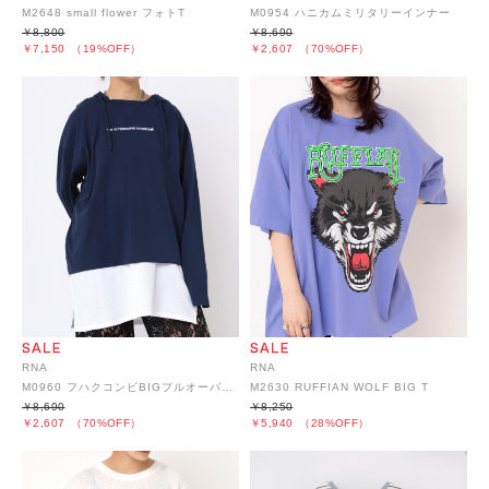
M2648 small flower フォトT
M0954 ハニカムミリタリーインナー
￥8,800
￥8,690
￥7,150
（19%OFF）
￥2,607
（70%OFF）
RNA
RNA
M0960 フハクコンビBIGプルオーバーパーカー
M2630 RUFFIAN WOLF BIG T
￥8,690
￥8,250
￥2,607
（70%OFF）
￥5,940
（28%OFF）