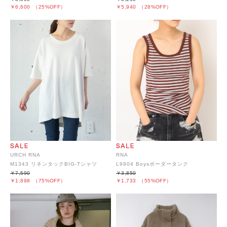
￥6,600
（25%OFF）
￥5,940
（28%OFF）
URCH RNA
RNA
M1343 リネンタックBIG-Tシャツ
L9904 Boysボーダータンク
￥7,590
￥3,850
￥1,898
（75%OFF）
￥1,733
（55%OFF）