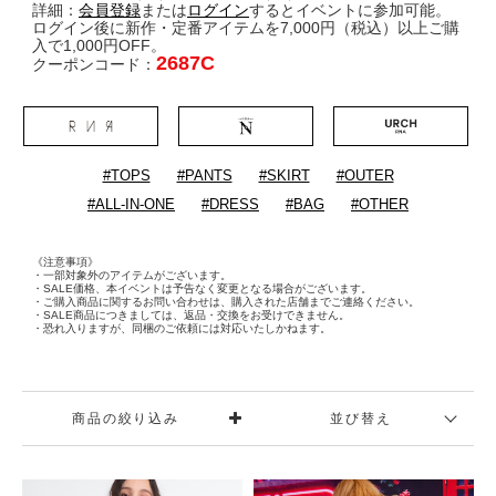
詳細：
会員登録
または
ログイン
するとイベントに参加可能。
ログイン後に新作・定番アイテムを7,000円（税込）以上ご購
入で1,000円OFF。
2687C
クーポンコード：
#TOPS
#PANTS
#SKIRT
#OUTER
#ALL-IN-ONE
#DRESS
#BAG
#OTHER
《注意事項》
・一部対象外のアイテムがございます。
・SALE価格、本イベントは予告なく変更となる場合がございます。
・ご購入商品に関するお問い合わせは、購入された店舗までご連絡ください。
・SALE商品につきましては、返品・交換をお受けできません。
・恐れ入りますが、同梱のご依頼には対応いたしかねます。
商品の絞り込み
並び替え