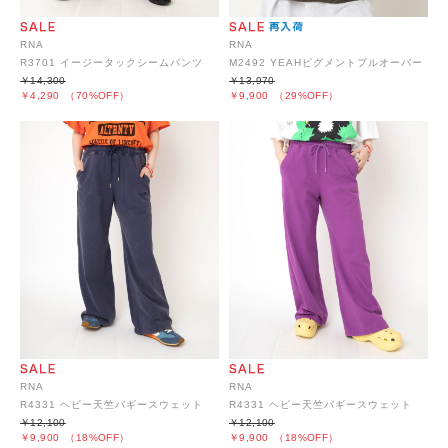
RNA
RNA
R3701 イージータックシームパンツ
M2492 YEAHピグメントプルオーバー
￥14,300
￥13,970
￥4,290
（70%OFF）
￥9,900
（29%OFF）
RNA
RNA
R4331 ヘビー天竺バギースウェット
R4331 ヘビー天竺バギースウェット
￥12,100
￥12,100
￥9,900
（18%OFF）
￥9,900
（18%OFF）