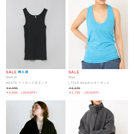
RNA-N
RNA
M2478 リブロング丈タンク
L7510 Newホルターネック
￥4,950
￥3,190
￥3,960
（20%OFF）
￥1,755
（45%OFF）