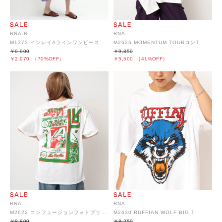
RNA-N
RNA
M1373 インレイAラインワンピース
M2626 MOMENTUM TOURロンT
￥9,900
￥9,350
￥2,970
（70%OFF）
￥5,500
（41%OFF）
RNA
RNA
M2622 コンフュージョンフォトプリントT
M2630 RUFFIAN WOLF BIG T
￥8,800
￥8,250