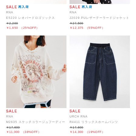
RNA
RNA
E5220 レオパードロゴソックス
J2029 PUレザーテーラードジャケット
￥2,200
￥27,500
￥1,650
（25%OFF）
￥12,375
（55%OFF）
RNA
URCH RNA
M2635 スケッチコラージュフーディー
R4411 リラックスホームパンツ
￥17,600
￥17,600
￥11,000
（38%OFF）
￥14,300
（19%OFF）