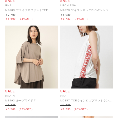
RNA
URCH RNA
M2683 アライグマプリントTEE
M1629 ツイストネックBIG-Tシャツ
￥7,700
￥6,930
￥6,600
（14%OFF）
￥1,733
（75%OFF）
RNA-N
RNA
M2493 ルーズワイドＴ
M0357 TCRラインロゴプリントランニング
￥6,600
￥4,950
￥5,500
（17%OFF）
￥1,733
（65%OFF）