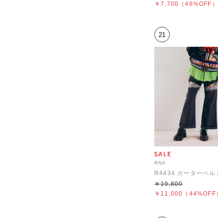
￥7,700
（46%OFF
21
RNA
￥19,800
￥11,000
（44%OFF