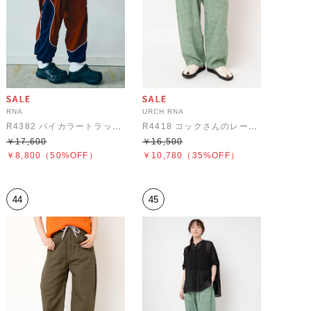
RNA
URCH RNA
R4382 バイカラートラックパンツ
R4418 コックさんのレーヨンリネン5ポケパンツ
￥17,600
￥16,500
￥8,800
（50%OFF）
￥10,780
（35%OFF）
44
45