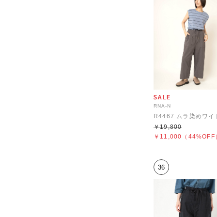
RNA-N
￥19,800
￥11,000
（44%OFF
36