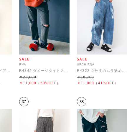
RNA
URCH RNA
R4467 ムラ染めワイドアンクルパンツ
R4345 ダメージタイトストレート
R4322 ９分丈のムラ染めアルマジロパンツ
￥22,000
￥18,700
）
￥11,000
（50%OFF）
￥11,000
（41%OFF）
37
38