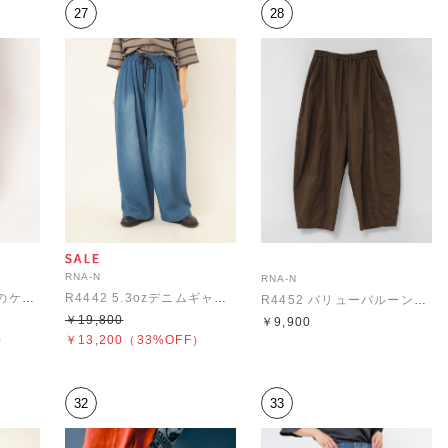
27
28
RNA-N
RNA-N
R4421 柔らかデニムのケミカルバギーパンツ
R4442 5.3ozデニムギャザーパンツ
R4452 バリューバルーンパンツ
￥19,800
￥9,900
）
￥13,200
（33%OFF）
32
33