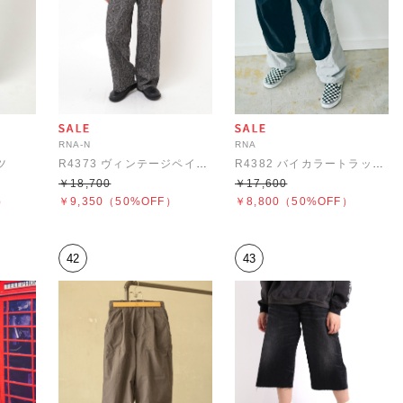
RNA-N
RNA
ツ
R4373 ヴィンテージペイズリーパンツ
R4382 バイカラートラックパンツ
￥18,700
￥17,600
）
￥9,350
（50%OFF）
￥8,800
（50%OFF）
42
43