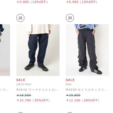
）
￥9,900
（18%OFF）
￥9,900
（18%OFF）
22
23
URCH RNA
RNA
R4434 ガーターベルトフレアパンツ
R4416 ワークテイストのPJ'sパンツ
R4458 サイドスナップイージーパンツ
￥16,500
￥19,800
）
￥10,780
（35%OFF）
￥12,100
（39%OFF）