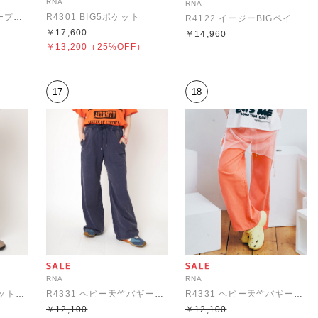
RNA
RNA
R4500 JUNKサンデープリントカーブシームパンツ
R4301 BIG5ポケット
R4122 イージーBIGペインター
￥17,600
￥14,960
￥13,200
（25%OFF）
17
18
RNA
RNA
R4396 裏起毛スウェットパンツ
R4331 ヘビー天竺バギースウェット
R4331 ヘビー天竺バギースウェット
￥12,100
￥12,100