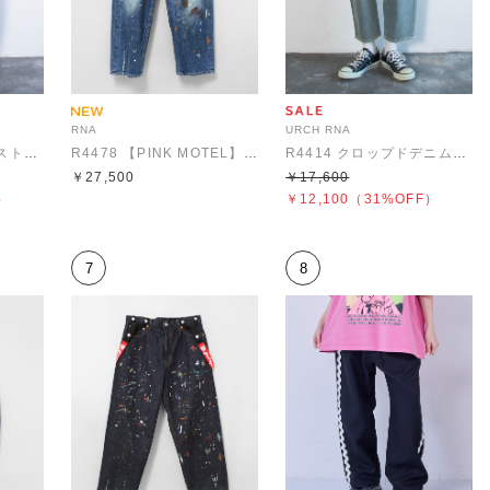
RNA
URCH RNA
R4448 コックさんのストライプデニムパンツ
R4478 【PINK MOTEL】BIGサスペンダーパンツ
R4414 クロップドデニムパンツ
￥27,500
￥17,600
）
￥12,100
（31%OFF）
7
8