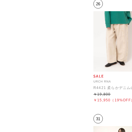
26
URCH RNA
￥19,800
￥15,950
（19%OFF
31