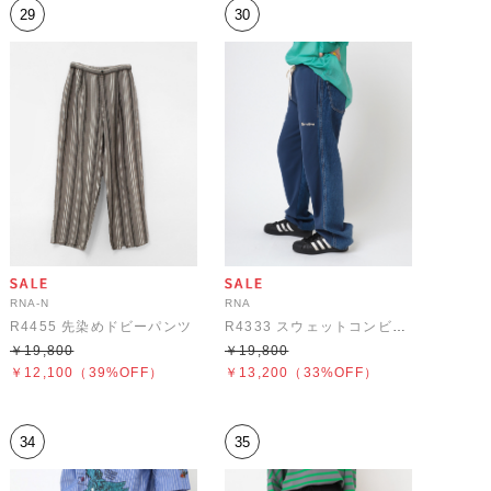
29
30
RNA-N
RNA
R4455 先染めドビーパンツ
R4333 スウェットコンビデニム
￥19,800
￥19,800
￥12,100
（39%OFF）
￥13,200
（33%OFF）
34
35