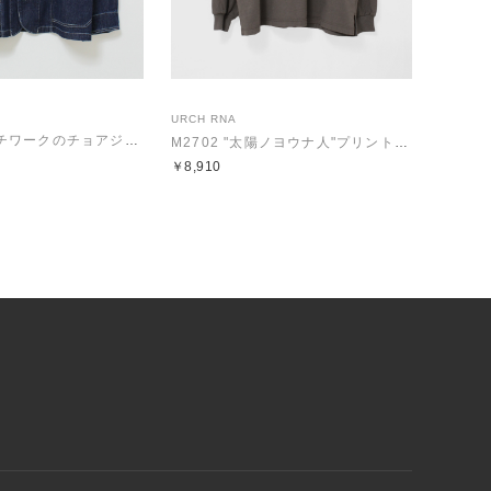
URCH RNA
J2193 フレンチワークのチョアジャケット
M2702 "太陽ノヨウナ人"プリントBIGロンT
￥8,910