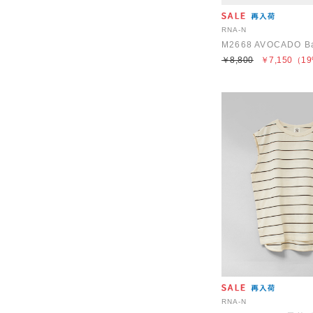
RNA-N
M2668 AVOCADO Ba
￥8,800
￥7,150
（19
RNA-N