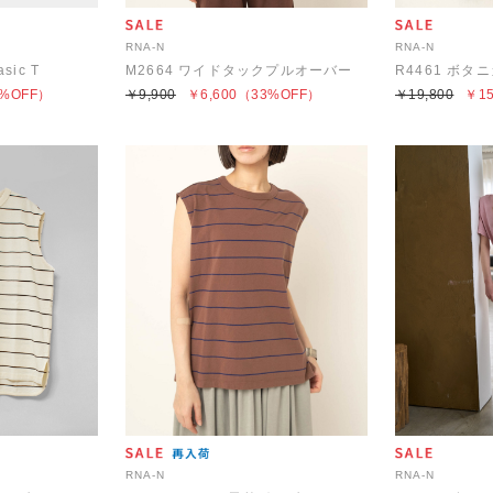
RNA-N
RNA-N
sic T
M2664 ワイドタックプルオーバー
R4461 ボ
%OFF）
￥9,900
￥6,600
（33%OFF）
￥19,800
￥15
RNA-N
RNA-N