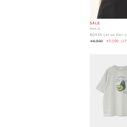
RNA-N
￥6,600
￥5,500
（17