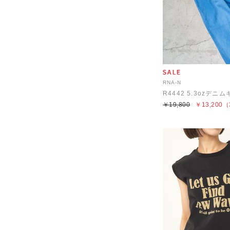
RNA-N
R4442 5.3ozデ
￥19,800
￥13,200
（