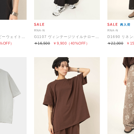
RNA-N
RNA-N
M2656 Let us Goヘビーウェイトノースリ
G1107 ヴィンテージツイルナロースカート
%OFF）
￥16,500
￥9,900
（40%OFF）
￥22,000
￥15