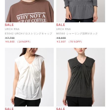
URCH RNA
URCH RNA
E5042 URCHドロストリングキャップ
M0560 シャーリング顔料Vネック
￥7,700
￥8,690
￥6,600
（14%OFF）
￥2,607
（70％OFF）