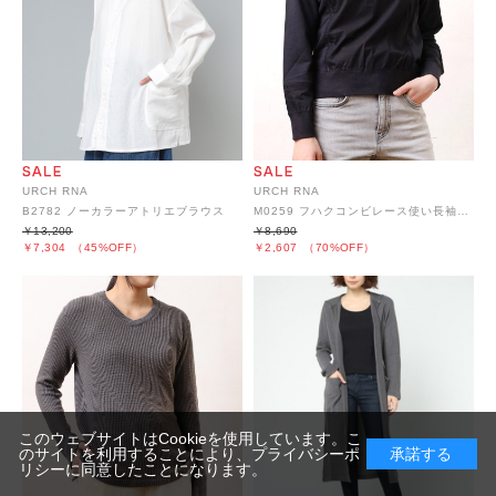
URCH RNA
URCH RNA
B2782 ノーカラーアトリエブラウス
M0259 フハクコンビレース使い長袖プルオーバー
￥13,200
￥8,690
￥7,304
（45%OFF）
￥2,607
（70%OFF）
このウェブサイトはCookieを使用しています。こ
のサイトを利用することにより、
プライバシーポ
承諾する
リシー
に同意したことになります。