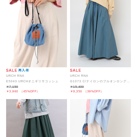
URCH RNA
URCH RNA
E5043 URCHオニギリサコッシュ
G1073 C/ナイロンのプルオンロングスカート
￥7,150
￥15,400
￥3,960
（45%OFF）
￥9,350
（39%OFF）