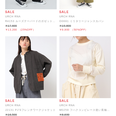
URCH RNA
URCH RNA
R4153 ルーズテーパードのガゼットジーンズ
O0691 ミリタリージャンスカパン
￥17,600
￥19,800
￥13,200
（25%OFF）
￥9,900
（50%OFF）
URCH RNA
URCH RNA
M0259 フハクコンビレース使い長袖プルオーバー
J2131 PJ’Sフレンチワークジャケット
￥8,690
￥16,500