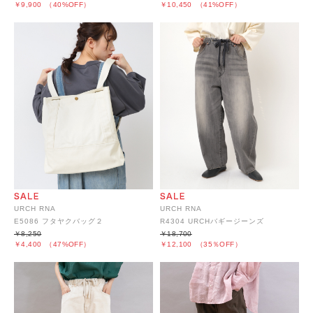
￥9,900
（40%OFF）
￥10,450
（41%OFF）
URCH RNA
URCH RNA
E5086 フタヤクバッグ２
R4304 URCHバギージーンズ
￥8,250
￥18,700
￥4,400
（47%OFF）
￥12,100
（35％OFF）