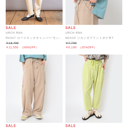
URCH RNA
URCH RNA
R4347 ロークロッチキャンパー”モンキー"パンツ
M2430 ジカンガプリントポケ半T
￥18,700
￥7,700
￥11,550
（38%OFF）
￥6,160
（20%OFF）