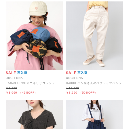
URCH RNA
URCH RNA
E5043 URCHオニギリサコッシュ
R4080 パン屋さんのペグトップパンツ
￥7,150
￥16,500
￥3,960
（45%OFF）
￥8,250
（50%OFF）