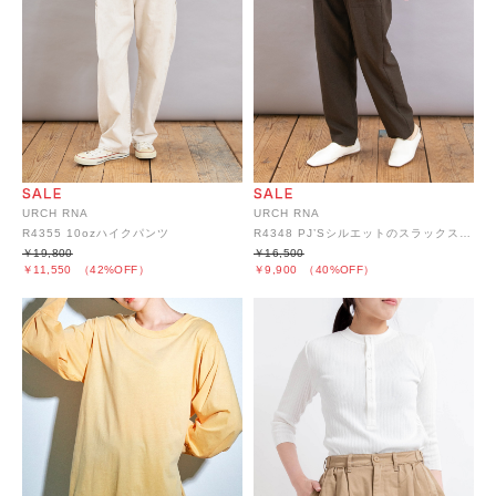
URCH RNA
URCH RNA
R4355 10ozハイクパンツ
R4348 PJ’Sシルエットのスラックスパンツ
￥19,800
￥16,500
￥11,550
（42%OFF）
￥9,900
（40%OFF）