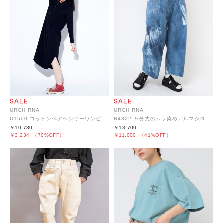
URCH RNA
URCH RNA
D1500 コットンベアヘンリーワンピ
R4322 ９分丈のムラ染めアルマジロパンツ
￥10,780
￥18,700
￥3,234
（70%OFF）
￥11,000
（41%OFF）