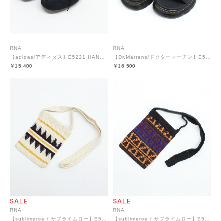
RNA
RNA
【adidas/アディダス】E5221 HANDBALL SPEZIAL PRO
【Dr.Martens/ドクターマーチン】E5191 PEARSON II SANDAL
￥15,400
￥16,500
RNA
RNA
【sublimeroe / サブライムロー】E5211 FINE HAND SACOCHE
【sublimeroe / サブライムロー】E5211 FINE HAND SACOCHE