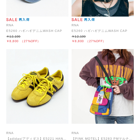
RNA
RNA
E5260 ハギハギデニムWASH CAP
E5260 ハギハギデニムWASH CAP
￥12,100
￥12,100
￥8,800
（27%OFF）
￥8,800
（27%OFF）
RNA
RNA
【adidas/アディダス】E5221 HANDBALL SPEZIAL PRO
【PINK MOTEL】E5283 PMマルチカラーショルダーバッグ