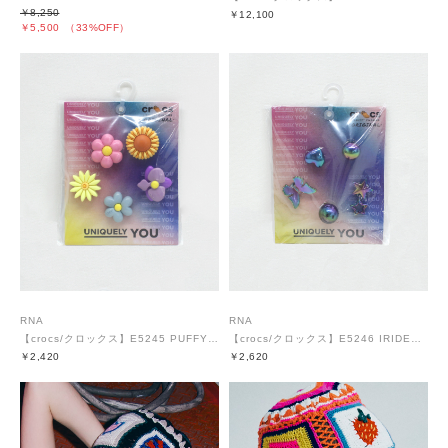
￥8,250
￥12,100
￥5,500
（33%OFF）
RNA
RNA
【crocs/クロックス】E5245 PUFFY FLOWERS 5PACK
【crocs/クロックス】E5246 IRIDESCENT META 5PACK
￥2,420
￥2,620