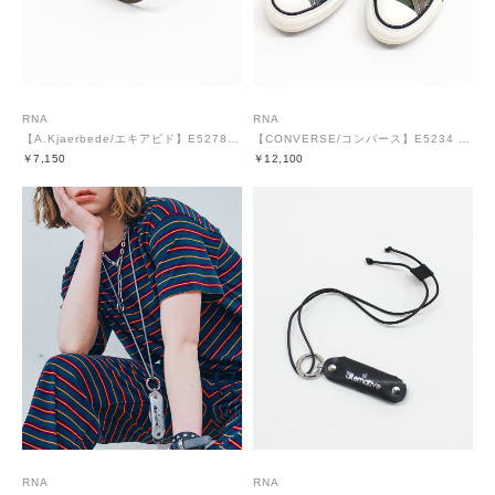
RNA
RNA
【A.Kjaerbede/エキアビド】E5278 WINNIE
【CONVERSE/コンバース】E5234 オールスター AGED WOODLAND CAMO OX
￥7,150
￥12,100
RNA
RNA