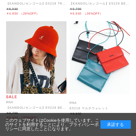
【KANGOL/カンゴール】E5228 TROPIC 504 VENTAIR
【KANGOL/カンゴール】E5229 BERMUDA CASUAL
￥6,930
￥9,790
￥4,950
（29%OFF）
￥6,930
（29%OFF）
RNA
RNA
【KANGOL/カンゴール】E5229 BERMUDA CASUAL
E5216 マルチウォレット
￥9,790
￥6,930
￥6,930
（29%OFF）
このウェブサイトはCookieを使用しています。こ
のサイトを利用することにより、
プライバシーポ
承諾する
リシー
に同意したことになります。