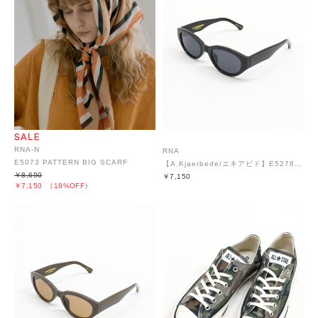
RNA-N
RNA
E5073 PATTERN BIG SCARF
【A.Kjaerbede/エキアビド】E5278 WINNIE
￥8,690
￥7,150
￥7,150
（18%OFF）