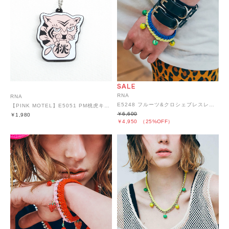
RNA
RNA
E5248 フルーツ&クロシェブレスレット
【PINK MOTEL】E5051 PM桃虎キーカバー
￥6,600
￥1,980
￥4,950
（25%OFF）