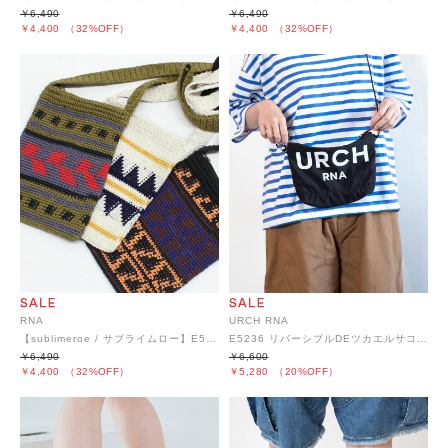
￥6,490
￥6,490
￥4,400
（32%OFF）
￥4,400
（32%OFF）
RNA
URCH RNA
【sublimeroe / サブライムロー】E5211 FINE HAND SACOCHE
E5236 リバーシブルDEツカエルサコッシュ
￥6,490
￥6,600
￥4,400
（32%OFF）
￥5,280
（20%OFF）