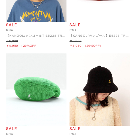
RNA
RNA
【KANGOL/カンゴール】E5228 TROPIC 504 VENTAIR
【KANGOL/カンゴール】E5228 TROPIC 504 VENTAIR
￥6,930
￥6,930
￥4,950
（29%OFF）
￥4,950
（29%OFF）
RNA
RNA