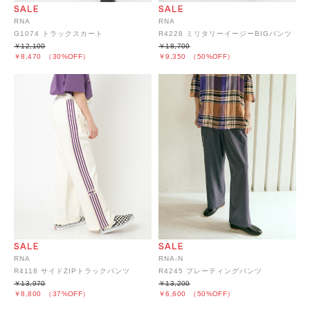
RNA
RNA
G1074 トラックスカート
R4228 ミリタリーイージーBIGパンツ
￥12,100
￥18,700
￥8,470
（30%OFF）
￥9,350
（50%OFF）
RNA
RNA-N
R4118 サイドZIPトラックパンツ
R4245 プレーティングパンツ
￥13,970
￥13,200
￥8,800
（37%OFF）
￥6,600
（50%OFF）