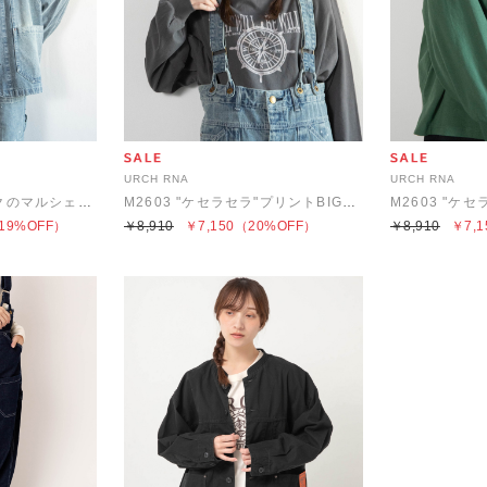
URCH RNA
URCH RNA
J2176 フレンチワークのマルシェジャケット
M2603 "ケセラセラ"プリントBIGロンT
19%OFF）
￥8,910
￥7,150
（20%OFF）
￥8,910
￥7,1