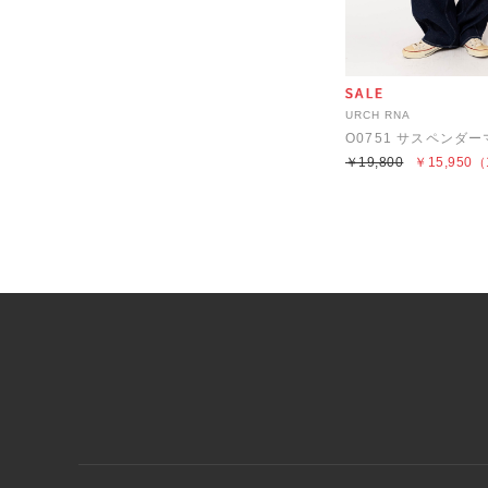
URCH RNA
O0751 サスペンダ
￥19,800
￥15,950
（