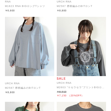
RNA
URCH RNA
M1823 RNA BIGロングTシャツ
M2587 襟柄編みのBITロンT
￥6,600
￥8,800
URCH RNA
URCH RNA
M2603 "ケセラセラ"プリントBIGロンT
M2587 襟柄編みのBITロンT
￥8,910
￥8,800
￥7,150
（20%OFF）