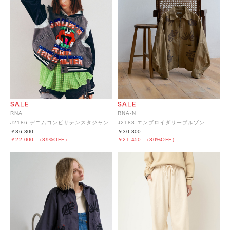
RNA
RNA-N
J2186 デニムコンビサテンスタジャン
J2188 エンブロイダリーブルゾン
￥36,300
￥30,800
￥22,000
（39%OFF）
￥21,450
（30%OFF）