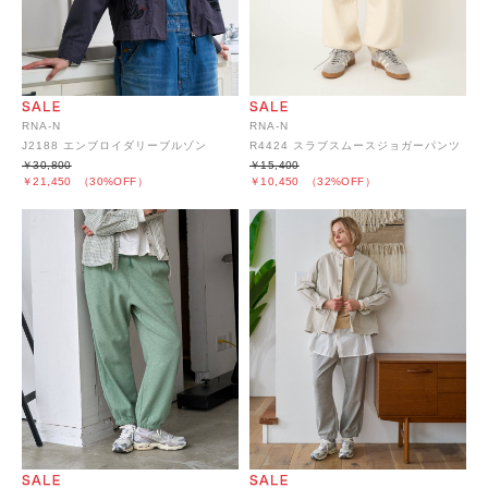
RNA-N
RNA-N
J2188 エンブロイダリーブルゾン
R4424 スラブスムースジョガーパンツ
￥30,800
￥15,400
￥21,450
（30%OFF）
￥10,450
（32%OFF）