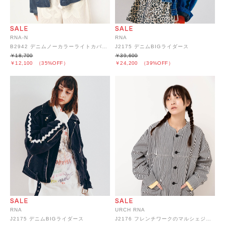
RNA-N
RNA
B2942 デニムノーカラーライトカバーオール
J2175 デニムBIGライダース
￥18,700
￥39,600
￥12,100
（35%OFF）
￥24,200
（39%OFF）
RNA
URCH RNA
J2175 デニムBIGライダース
J2176 フレンチワークのマルシェジャケット