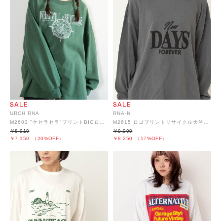
URCH RNA
RNA-N
M2603 "ケセラセラ"プリントBIGロンT
M2615 ロゴプリントリサイクル天竺ロンT
￥8,910
￥9,900
￥7,150
（20%OFF）
￥8,250
（17%OFF）