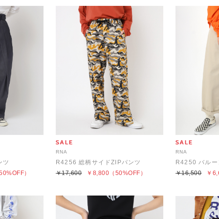
RNA
RNA
ンツ
R4256 総柄サイドZIPパンツ
R4250 バル
50%OFF）
￥17,600
￥8,800
（50%OFF）
￥16,500
￥6,