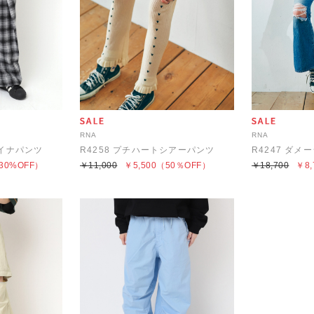
RNA
RNA
ャイナパンツ
R4258 プチハートシアーパンツ
30%OFF）
￥11,000
￥5,500
（50％OFF）
￥18,700
￥8,