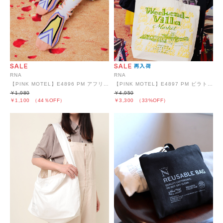
RNA
RNA
【PINK MOTEL】E4896 PM アフリカンパターンソックス
【PINK MOTEL】E4897 PM ビラトート
￥1,980
￥4,950
￥1,100
（44％OFF）
￥3,300
（33%OFF）