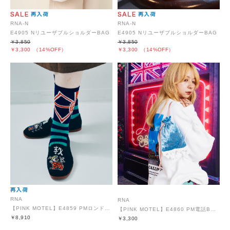
RNA-N
RNA-N
E4905 NリユーザブルショルダーBAG
E4905 NリユーザブルショルダーBAG
￥3,850
￥3,850
￥3,300
（14%OFF）
￥3,300
（14%OFF）
RNA
RNA
【PINK MOTEL】E4859 PMロンドンシューズ
【PINK MOTEL】E4860 PM電話BOXポーチ
￥8,910
￥3,300