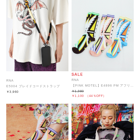
RNA
RNA
【PINK MOTEL】E4896 PM アフリカンパターンソックス
E5004 ブレイドコードストラップ
￥1,980
￥3,960
￥1,100
（44％OFF）