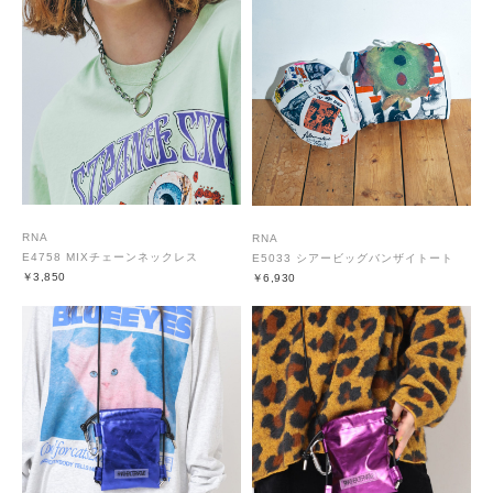
RNA
RNA
E4758 MIXチェーンネックレス
E5033 シアービッグバンザイトート
￥3,850
￥6,930