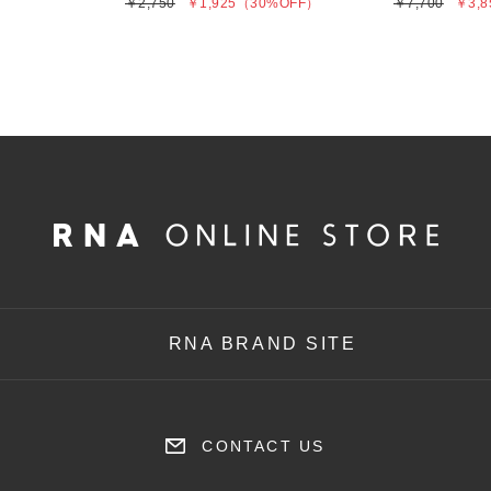
￥2,750
￥1,925
（30%OFF）
￥7,700
￥3,8
RNA BRAND SITE
CONTACT US