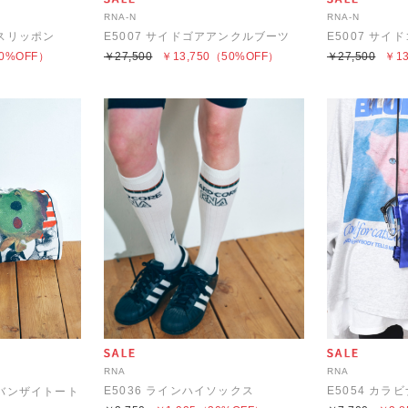
RNA-N
RNA-N
ースリッポン
E5007 サイドゴアアンクルブーツ
E5007 サ
0%OFF）
￥27,500
￥13,750
（50%OFF）
￥27,500
￥13
RNA
RNA
E5036 ラインハイソックス
E5054 カ
グバンザイトート