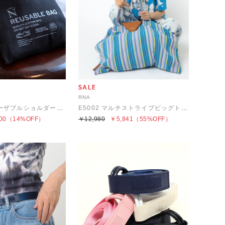
RNA
E4905 NリユーザブルショルダーBAG
E5002 マルチストライプビッグトート
00
（14%OFF）
￥12,980
￥5,841
（55%OFF）