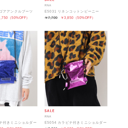
RNA
イドゴアアンクルブーツ
E5031 リネンコットンビーニー
,750
（50%OFF）
￥7,700
￥3,850
（50%OFF）
RNA
ラビナ付きミニショルダー
E5054 カラビナ付きミニショルダー