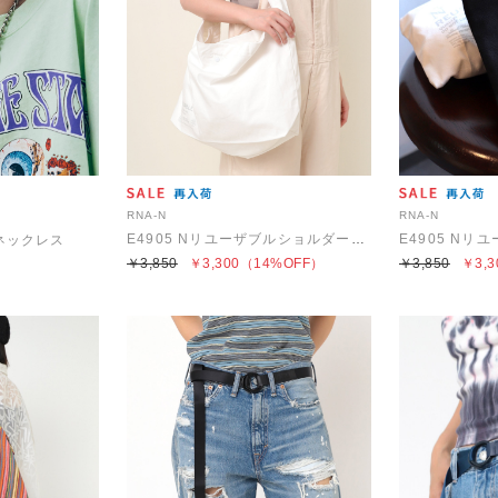
RNA-N
RNA-N
E4905 NリユーザブルショルダーBAG
ンネックレス
￥3,850
￥3,300
（14%OFF）
￥3,850
￥3,3