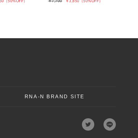
50
（50%OFF）
￥7,700
￥3,850
（50%OFF）
RNA-N BRAND SITE