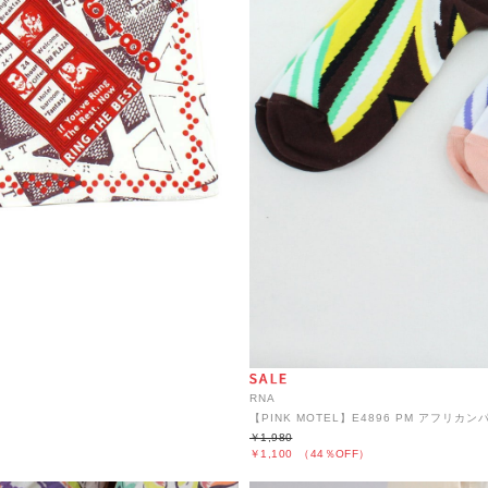
RNA
【PINK MOTEL】E4896 PM アフリ
￥1,980
￥1,100
（44％OFF）