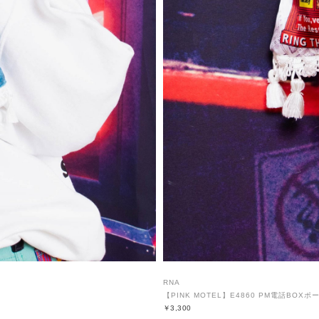
RNA
【PINK MOTEL】E4860 PM電話BOXポ
￥3,300