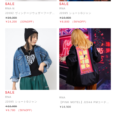
RNA-N
RNA
J2092 ヴィンテージウェザーフーディージャケット
J2095 ショートGジャン
￥36,300
￥19,800
￥24,200
（33%OFF）
￥8,800
（56%OFF）
RNA
RNA
J2095 ショートGジャン
【PINK MOTEL】J2044 PMコーチジャケット
￥22,000
￥16,500
￥9,780
（56%OFF）