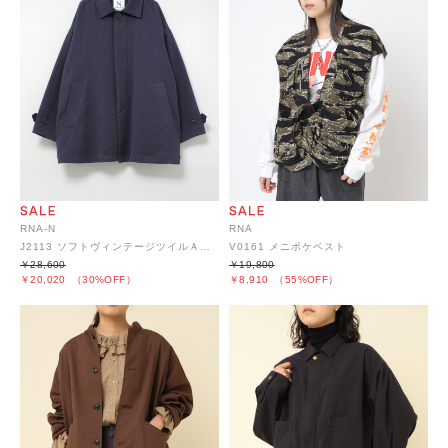
RNA-N
RNA
J2113 ソフトヴィンテージツイルＡラインジャケット
V0161 メニポケベスト
￥28,600
￥19,800
￥20,020
（30%OFF）
￥8,910
（55%OFF）