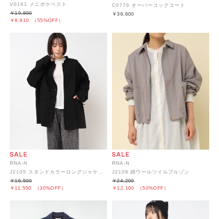
V0161 メニポケベスト
C0776 オーバーコックコート
￥19,800
￥39,600
￥8,910
（55%OFF）
RNA-N
RNA-N
J2105 スタンドカラーロングジャケット
J2108 綿ウールツイルブルゾン
￥16,500
￥24,200
￥11,550
（30%OFF）
￥12,100
（50%OFF）