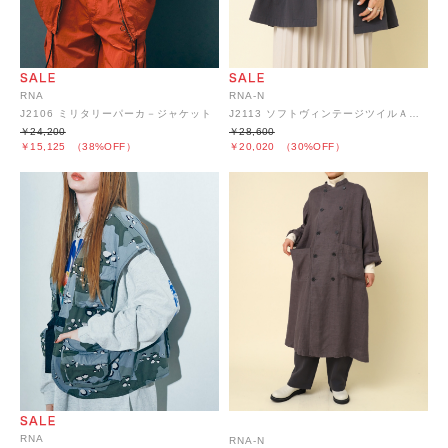
RNA
RNA-N
J2106 ミリタリーパーカ－ジャケット
J2113 ソフトヴィンテージツイルＡラインジャケット
￥24,200
￥28,600
￥15,125
（38%OFF）
￥20,020
（30%OFF）
RNA
RNA-N