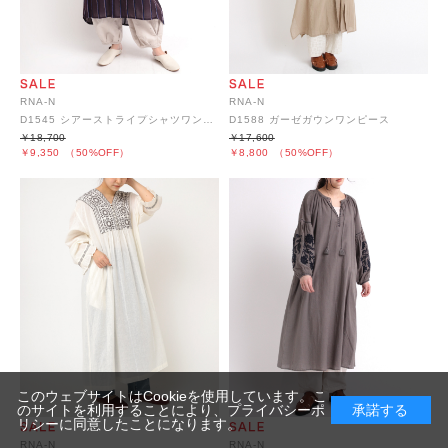
RNA-N
RNA-N
D1545 シアーストライプシャツワンピース
D1588 ガーゼガウンワンピース
￥18,700
￥17,600
￥9,350
（50%OFF）
￥8,800
（50%OFF）
このウェブサイトはCookieを使用しています。こ
のサイトを利用することにより、
プライバシーポ
承諾する
リシー
に同意したことになります。
RNA-N
RNA-N