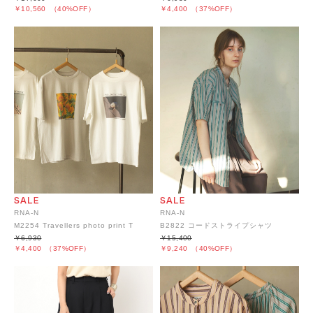
￥10,560
（40%OFF）
￥4,400
（37%OFF）
RNA-N
RNA-N
M2254 Travellers photo print T
B2822 コードストライプシャツ
￥6,930
￥15,400
￥4,400
（37%OFF）
￥9,240
（40%OFF）