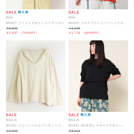
RNA
RNA
M0807 ツイストデザインカーディガン
M1000 クロスプリントベーシックヨレT
￥8,690
￥4,290
￥2,607
（70%OFF）
￥1,716
（60%OFF）
RNA-N
RNA-N
M1581 クリーンパイルフーディープルオーバー
M1991 OE天竺レイヤードデザインカットソー
￥9,900
￥8,910