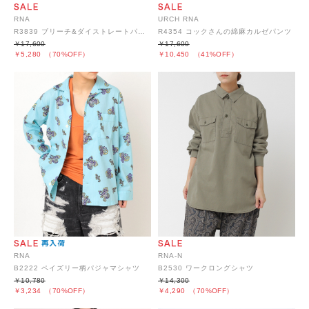
RNA
URCH RNA
R3839 ブリーチ&ダイストレートパンツ
R4354 コックさんの綿麻カルゼパンツ
￥17,600
￥17,600
￥5,280
（70%OFF）
￥10,450
（41%OFF）
RNA
RNA-N
B2222 ペイズリー柄パジャマシャツ
B2530 ワークロングシャツ
￥10,780
￥14,300
￥3,234
（70%OFF）
￥4,290
（70%OFF）