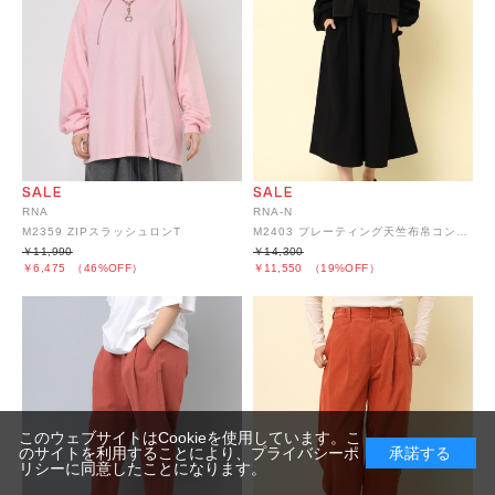
RNA
RNA-N
M2359 ZIPスラッシュロンT
M2403 プレーティング天竺布帛コンビワンピース
￥11,990
￥14,300
￥6,475
（46%OFF）
￥11,550
（19%OFF）
このウェブサイトはCookieを使用しています。こ
のサイトを利用することにより、
プライバシーポ
承諾する
リシー
に同意したことになります。