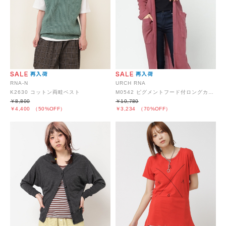
RNA-N
URCH RNA
K2630 コットン両畦ベスト
M0542 ピグメントフード付ロングカーディガン
￥8,800
￥10,780
￥4,400
（50%OFF）
￥3,234
（70%OFF）