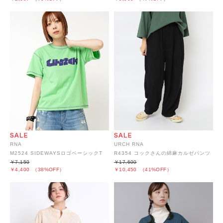
RNA
URCH RNA
M2524 SIDEWAYSロゴベーシックT
R4354 コックさんの綿麻カルゼパンツ
￥7,150
￥17,600
￥4,400
（38%OFF）
￥10,450
（41%OFF）