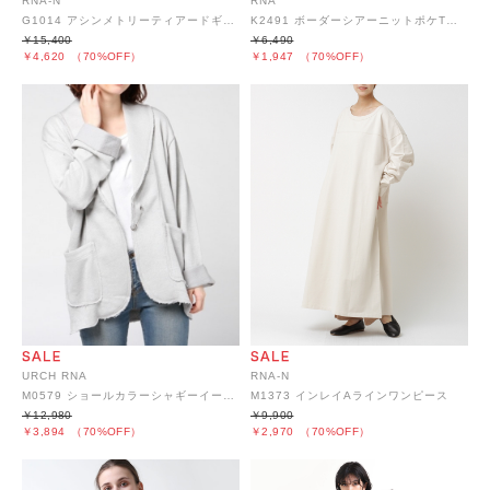
RNA-N
RNA
G1014 アシンメトリーティアードギャザースカート
K2491 ボーダーシアーニットポケTシャツ
￥15,400
￥6,490
￥4,620
（70%OFF）
￥1,947
（70%OFF）
URCH RNA
RNA-N
M0579 ショールカラーシャギーイージーガウン
M1373 インレイAラインワンピース
￥12,980
￥9,900
￥3,894
（70%OFF）
￥2,970
（70%OFF）