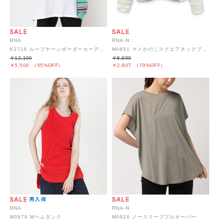
RNA
RNA-N
K2716 ループヤーンボーダーカーディガン
M0851 マメかのこスクエアネックプルオーバー
￥12,100
￥8,690
￥5,500
（55%OFF）
￥2,607
（70%OFF）
RNA
RNA-N
M0879 Wヘムタンク
M0926 ノースリーブプルオーバー