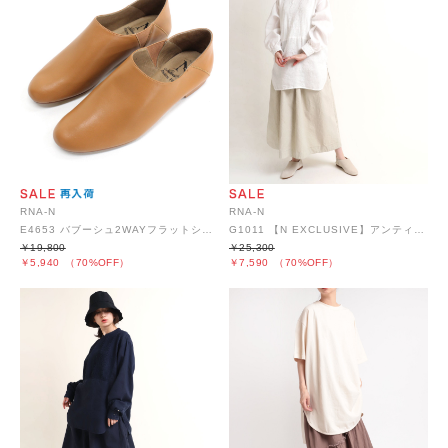
RNA-N
RNA-N
E4653 バブーシュ2WAYフラットシューズ
G1011 【N EXCLUSIVE】アンティークリネンギャザースカート
￥19,800
￥25,300
￥5,940
（70%OFF）
￥7,590
（70%OFF）