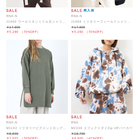
RNA-N
RNA-N
J1960 ウールリネンミドル丈シャツジャケット
J1968 ミリタリーフィールドシャツジャケット
￥17,600
￥17,600
￥5,280
（70%OFF）
￥5,280
（70%OFF）
RNA-N
RNA
M1192 ミリタリーピグメントロングプルオーバー
M2338 エフェクトダイZip UPパーカー
￥8,690
￥18,700
￥2,607
（70%OFF）
￥9,900
（47%OFF）