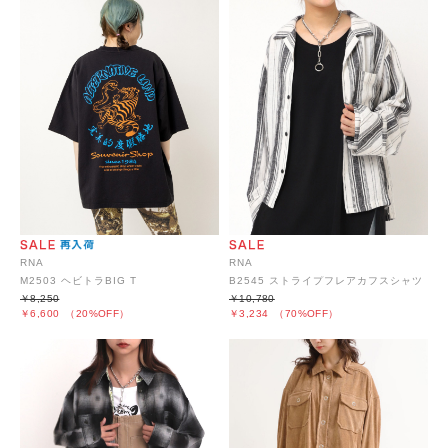
RNA
RNA
M2503 ヘビトラBIG T
B2545 ストライプフレアカフスシャツ
￥8,250
￥10,780
￥6,600
（20%OFF）
￥3,234
（70%OFF）