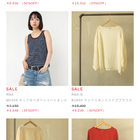
￥6,600
（50%OFF）
￥10,010
（35%OFF）
RNA
RNA-N
M2308 ネップボーダーショートタンク
B2850 ラミーリボンスリーブブラウス
￥7,150
￥15,400
￥4,648
（35%OFF）
￥9,240
（40%OFF）