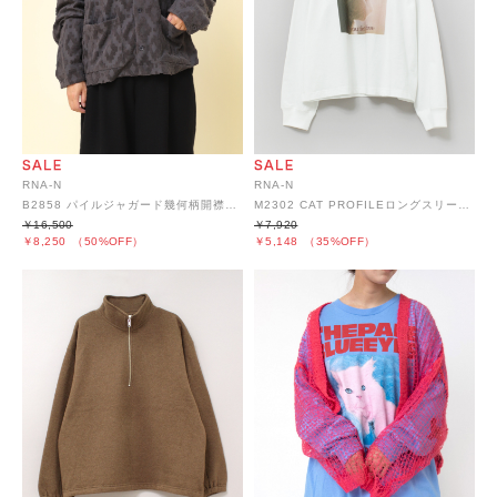
RNA-N
RNA-N
B2858 パイルジャガード幾何柄開襟シャツジャケット
M2302 CAT PROFILEロングスリーブT
￥16,500
￥7,920
￥8,250
（50%OFF）
￥5,148
（35%OFF）