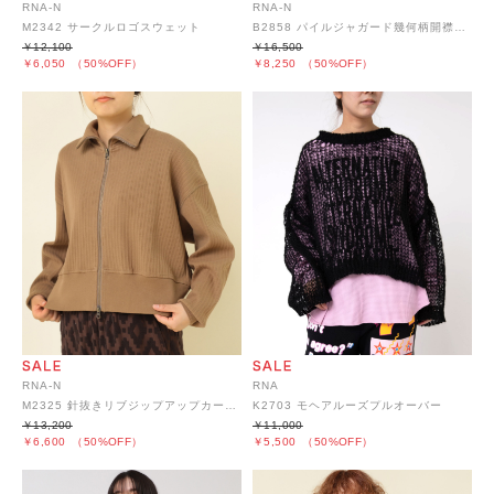
RNA-N
RNA-N
M2342 サークルロゴスウェット
B2858 パイルジャガード幾何柄開襟シャツジャケット
￥12,100
￥16,500
￥6,050
（50%OFF）
￥8,250
（50%OFF）
RNA-N
RNA
M2325 針抜きリブジップアップカーディガン
K2703 モヘアルーズプルオーバー
￥13,200
￥11,000
￥6,600
（50%OFF）
￥5,500
（50%OFF）