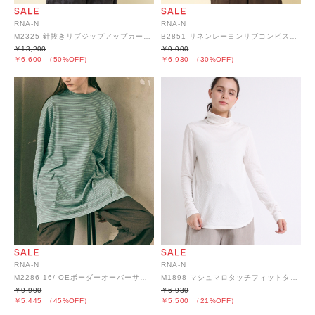
RNA-N
RNA-N
M2325 針抜きリブジップアップカーディガン
B2851 リネンレーヨンリブコンビスウェット風プルオーバー
￥13,200
￥9,900
￥6,600
（50%OFF）
￥6,930
（30%OFF）
RNA-N
RNA-N
M2286 16/-OEボーダーオーバーサイズプルオーバー
M1898 マシュマロタッチフィットタートル
￥9,900
￥6,930
￥5,445
（45%OFF）
￥5,500
（21%OFF）