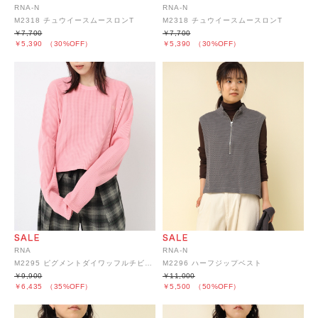
RNA-N
RNA-N
M2318 チュウイースムースロンT
M2318 チュウイースムースロンT
￥7,700
￥7,700
￥5,390
（30%OFF）
￥5,390
（30%OFF）
RNA
RNA-N
M2295 ピグメントダイワッフルチビロンT
M2296 ハーフジップベスト
￥9,900
￥11,000
￥6,435
（35%OFF）
￥5,500
（50%OFF）