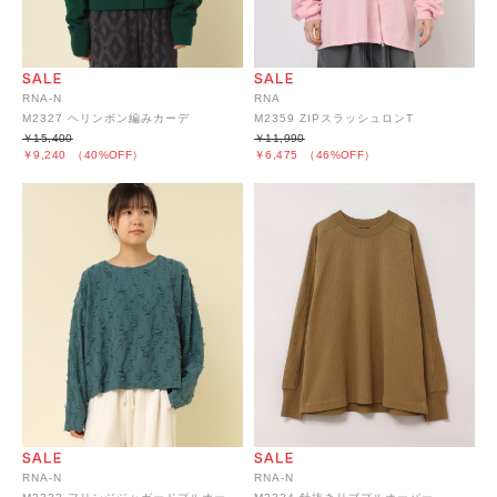
RNA-N
RNA
M2327 ヘリンボン編みカーデ
M2359 ZIPスラッシュロンT
￥15,400
￥11,990
￥9,240
（40%OFF）
￥6,475
（46%OFF）
RNA-N
RNA-N