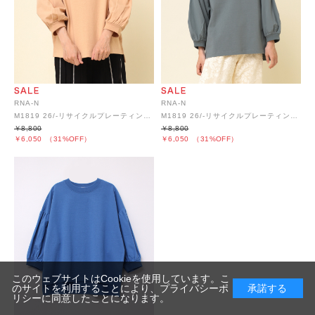
RNA-N
RNA-N
M1819 26/-リサイクルプレーティング布帛コンビプルオーバー
M1819 26/-リサイクルプレーティング布帛コンビプルオーバー
￥8,800
￥8,800
￥6,050
（31%OFF）
￥6,050
（31%OFF）
このウェブサイトはCookieを使用しています。こ
のサイトを利用することにより、
プライバシーポ
承諾する
リシー
に同意したことになります。