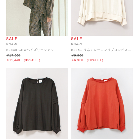
RNA-N
RNA-N
B2848 CRWペイズリーシャツ
B2851 リネンレーヨンリブコンビスウェット風プルオーバー
￥17,600
￥9,900
￥11,440
（35%OFF）
￥6,930
（30%OFF）