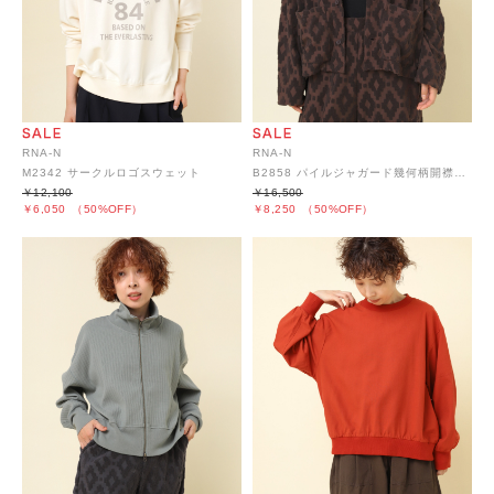
RNA-N
RNA-N
M2342 サークルロゴスウェット
B2858 パイルジャガード幾何柄開襟シャツジャケット
￥12,100
￥16,500
￥6,050
（50%OFF）
￥8,250
（50%OFF）