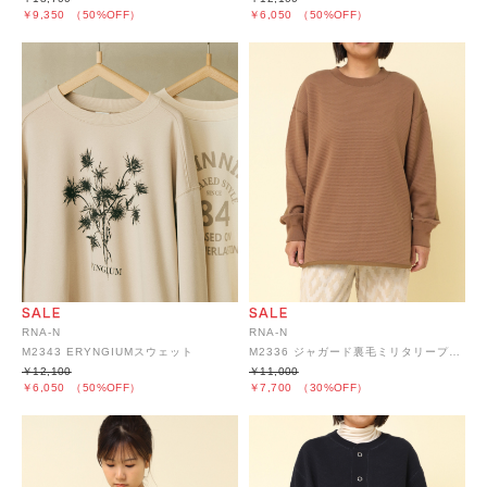
￥9,350
（50%OFF）
￥6,050
（50%OFF）
RNA-N
RNA-N
M2343 ERYNGIUMスウェット
M2336 ジャガード裏毛ミリタリープルオーバー
￥12,100
￥11,000
￥6,050
（50%OFF）
￥7,700
（30%OFF）