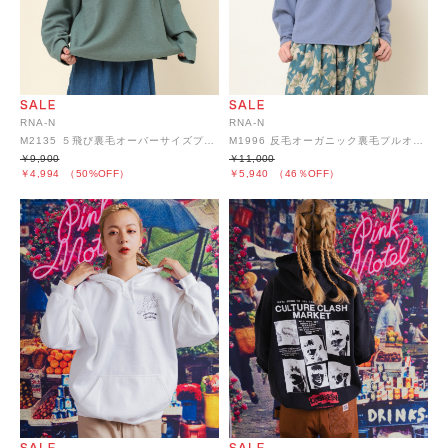
RNA-N
RNA-N
M2135 ５飛び裏毛オーバーサイズプルオーバー
M1996 反毛オーガニック裏毛プルオーバー
￥9,900
￥11,000
￥4,994
（50%OFF）
￥5,940
（46％OFF）